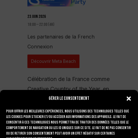
23 juin 2026
18:00 — 22:00
(4h)
Les partenaires de la French
Connexion
Découvrir Meta Beach
Célébration de la France comme
Creative Country of the Year, en
Gérer le consentement
compagnie de nos clients et
partenaires français.
Pour offrir les meilleures expériences, nous utilisons des technologies telles que
les cookies pour stocker et/ou accéder aux informations des appareils. Le fait de
Lieu
: Meta Beach, Plage
consentir à ces technologies nous permettra de traiter des données telles que le
comportement de navigation ou les ID uniques sur ce site. Le fait de ne pas consentir
Barrière Le Majestic, Boulevard
ou de retirer son consentement peut avoir un effet négatif sur certaines