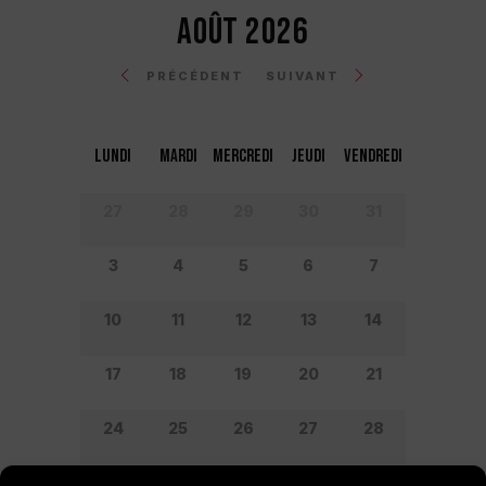
AOÛT 2026
PRÉCÉDENT
SUIVANT
LUNDI
MARDI
MERCREDI
JEUDI
VENDREDI
27
28
29
30
31
3
4
5
6
7
10
11
12
13
14
17
18
19
20
21
24
25
26
27
28
31
1
2
3
4